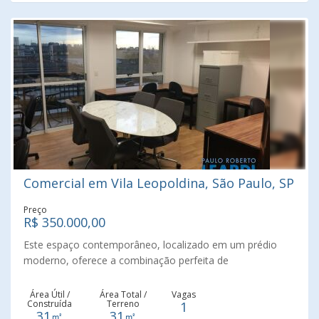
Comercial em Vila Leopoldina, São Paulo, SP
Preço
R$ 350.000,00
Este espaço contemporâneo, localizado em um prédio
moderno, oferece a combinação perfeita de
funcionalidade e estilo. Com uma área ampla e bem
iluminada, a sala conta com armários embutidos e
Área Útil /
Área Total /
Vagas
Construída
Terreno
1
prateleiras que garantem a organização ideal para o seu
31㎡
31㎡