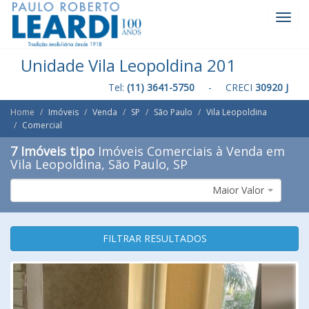
Toggl
Navig
Unidade Vila Leopoldina 201
Tel:
(11) 3641-5750
- CRECI
30920 J
Home
Imóveis
Venda
SP
São Paulo
Vila Leopoldina
Comercial
7 Imóveis tipo
Imóveis Comerciais à Venda em
Vila Leopoldina, São Paulo, SP
Maior Valor
FILTRAR RESULTADOS