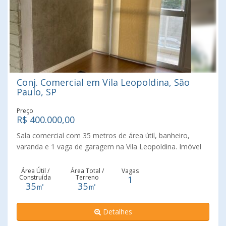
Conj. Comercial em Vila Leopoldina, São
Paulo, SP
Preço
R$ 400.000,00
Sala comercial com 35 metros de área útil, banheiro,
varanda e 1 vaga de garagem na Vila Leopoldina. Imóvel
com ar condicionado, projeto de iluminação, móveis
planejados e bancadas copa e banheiro. Localizado em
Área Útil /
Área Total /
Vagas
Construída
Terreno
1
prédio comercial com estacionamento e serviço de
35㎡
35㎡
manobrista, loja de café gourmet, administração, quadra
de tênis e espaço gourmet com churrasqueira. Acesso
Detalhes
fácil a estação cptm linhas diamante e esmeralda, Parque
Villa Lobos, marginais Pinheiros e Tietê.