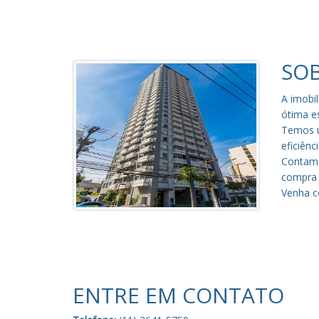
SOB
A imobi
ótima es
Temos u
eficiênc
Contamo
compra e
Venha c
ENTRE EM CONTATO