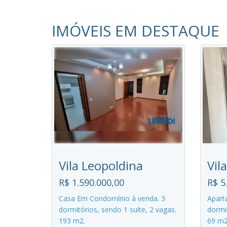
IMÓVEIS EM DESTAQUE
Vila Leopoldina
Vil
R$ 1.590.000,00
R$ 5
Casa Em Condomínio à venda. 3
Apart
dormitórios, sendo 1 suíte, 2 vagas.
dormit
193 m2.
69 m2