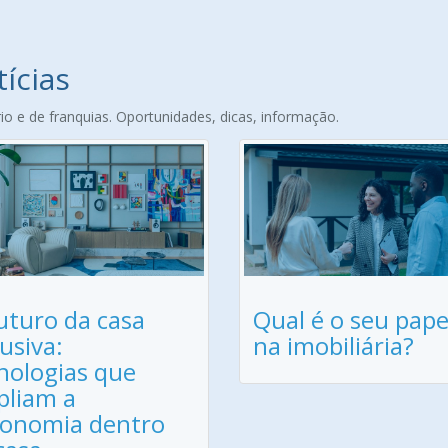
tícias
o e de franquias. Oportunidades, dicas, informação.
uturo da casa
Qual é o seu pape
lusiva:
na imobiliária?
nologias que
liam a
onomia dentro