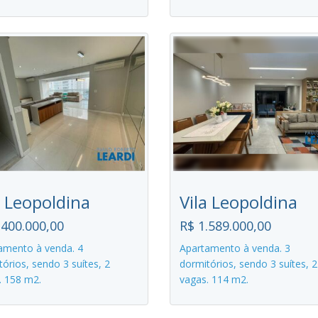
a Leopoldina
Vila Leopoldina
.400.000,00
R$ 1.589.000,00
amento à venda. 4
Apartamento à venda. 3
órios, sendo 3 suítes, 2
dormitórios, sendo 3 suítes, 2
. 158 m2.
vagas. 114 m2.