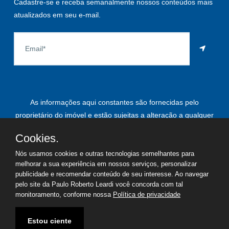
Cadastre-se e receba semanalmente nossos conteúdos mais
atualizados em seu e-mail.
As informações aqui constantes são fornecidas pelo
proprietário do imóvel e estão sujeitas a alteração a qualquer
momento.
Cookies.
Nós usamos cookies e outras tecnologias semelhantes para
melhorar a sua experiência em nossos serviços, personalizar
©
2026
Copyright - Paulo Roberto Leardi | Todos os direitos
publicidade e recomendar conteúdo de seu interesse. Ao navegar
pelo site da Paulo Roberto Leardi você concorda com tal
reservados
monitoramento, conforme nossa
Política de privacidade
Termos de uso
Política de privacidade
Estou ciente